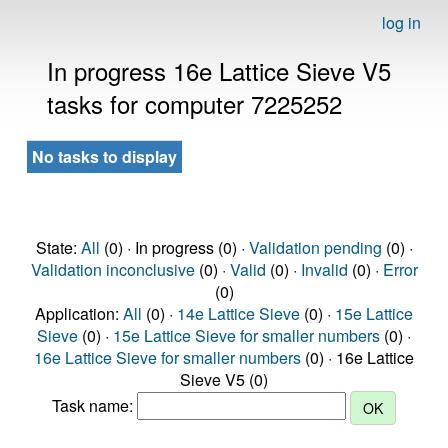
log in
In progress 16e Lattice Sieve V5
tasks for computer 7225252
No tasks to display
State:
All
(0) · In progress (0) ·
Validation pending
(0) ·
Validation inconclusive
(0) ·
Valid
(0) ·
Invalid
(0) ·
Error
(0)
Application:
All
(0) ·
14e Lattice Sieve
(0) ·
15e Lattice
Sieve
(0) ·
15e Lattice Sieve for smaller numbers
(0) ·
16e Lattice Sieve for smaller numbers
(0) · 16e Lattice
Sieve V5 (0)
Task name: