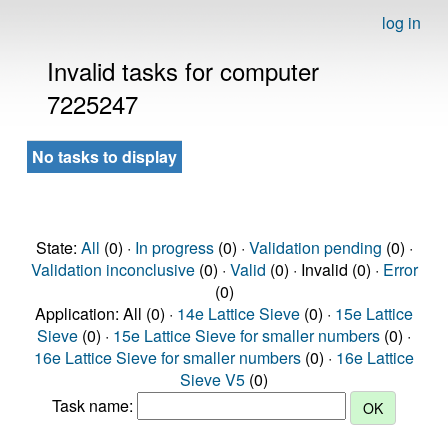
log in
Invalid tasks for computer
7225247
No tasks to display
State:
All
(0) ·
In progress
(0) ·
Validation pending
(0) ·
Validation inconclusive
(0) ·
Valid
(0) · Invalid (0) ·
Error
(0)
Application: All (0) ·
14e Lattice Sieve
(0) ·
15e Lattice
Sieve
(0) ·
15e Lattice Sieve for smaller numbers
(0) ·
16e Lattice Sieve for smaller numbers
(0) ·
16e Lattice
Sieve V5
(0)
Task name: