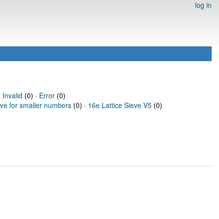
log in
·
Invalid
(0) ·
Error
(0)
eve for smaller numbers
(0) ·
16e Lattice Sieve V5
(0)