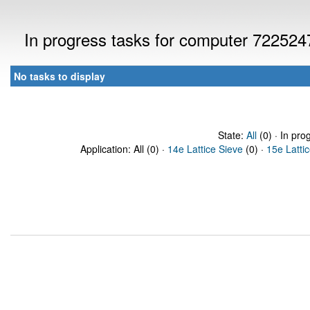
In progress tasks for computer 722524
No tasks to display
State:
All
(0) · In pro
Application: All (0) ·
14e Lattice Sieve
(0) ·
15e Latti