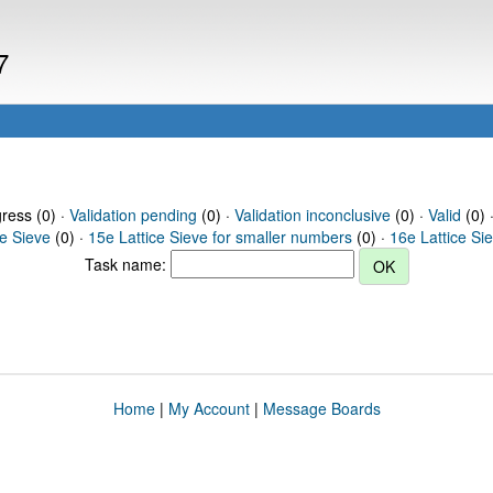
7
gress (0) ·
Validation pending
(0) ·
Validation inconclusive
(0) ·
Valid
(0) 
ce Sieve
(0) ·
15e Lattice Sieve for smaller numbers
(0) ·
16e Lattice Si
Task name:
Home
|
My Account
|
Message Boards