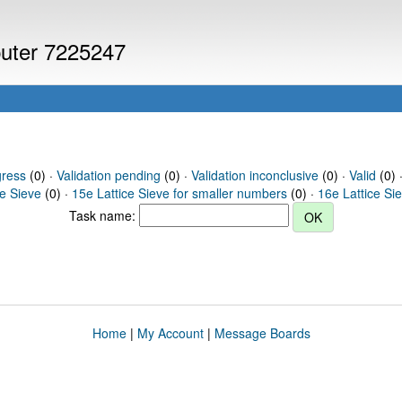
puter 7225247
gress
(0) ·
Validation pending
(0) ·
Validation inconclusive
(0) ·
Valid
(0) 
ce Sieve
(0) ·
15e Lattice Sieve for smaller numbers
(0) ·
16e Lattice Si
Task name:
Home
|
My Account
|
Message Boards