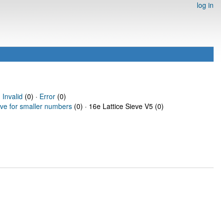
log in
·
Invalid
(0) ·
Error
(0)
eve for smaller numbers
(0) · 16e Lattice Sieve V5 (0)