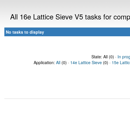
All 16e Lattice Sieve V5 tasks for com
No tasks to display
State: All (0) ·
In pro
Application:
All
(0) ·
14e Lattice Sieve
(0) ·
15e Latti