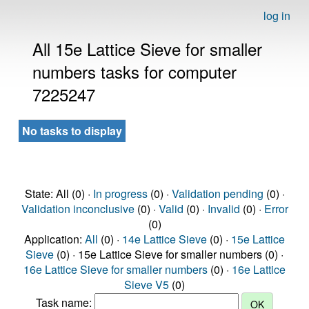
log in
All 15e Lattice Sieve for smaller
numbers tasks for computer
7225247
No tasks to display
State: All (0) ·
In progress
(0) ·
Validation pending
(0) ·
Validation inconclusive
(0) ·
Valid
(0) ·
Invalid
(0) ·
Error
(0)
Application:
All
(0) ·
14e Lattice Sieve
(0) ·
15e Lattice
Sieve
(0) · 15e Lattice Sieve for smaller numbers (0) ·
16e Lattice Sieve for smaller numbers
(0) ·
16e Lattice
Sieve V5
(0)
Task name: