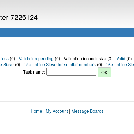
uter 7225124
gress
(0) ·
Validation pending
(0) · Validation inconclusive (0) ·
Valid
(0) 
ce Sieve
(0) ·
15e Lattice Sieve for smaller numbers
(0) ·
16e Lattice Si
Task name:
Home
|
My Account
|
Message Boards