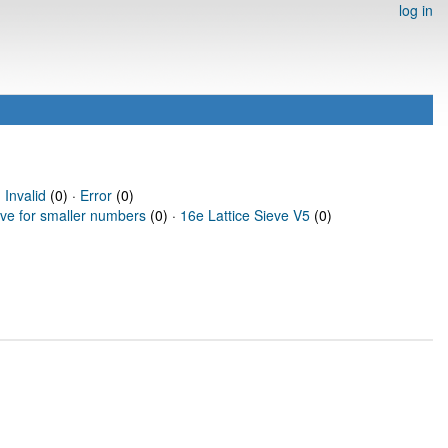
log in
·
Invalid
(0) ·
Error
(0)
eve for smaller numbers
(0) ·
16e Lattice Sieve V5
(0)