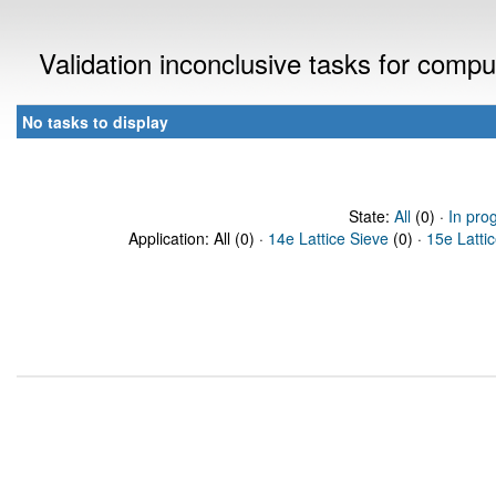
Validation inconclusive tasks for comp
No tasks to display
State:
All
(0) ·
In pro
Application: All (0) ·
14e Lattice Sieve
(0) ·
15e Latti