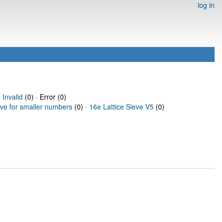
log in
·
Invalid
(0) · Error (0)
eve for smaller numbers
(0) ·
16e Lattice Sieve V5
(0)