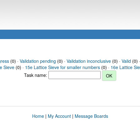
gress
(0) ·
Validation pending
(0) ·
Validation inconclusive
(0) ·
Valid
(0) 
ce Sieve
(0) ·
15e Lattice Sieve for smaller numbers
(0) ·
16e Lattice Si
Task name:
Home
|
My Account
|
Message Boards