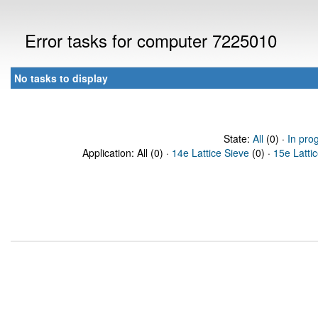
Error tasks for computer 7225010
No tasks to display
State:
All
(0) ·
In pro
Application: All (0) ·
14e Lattice Sieve
(0) ·
15e Latti