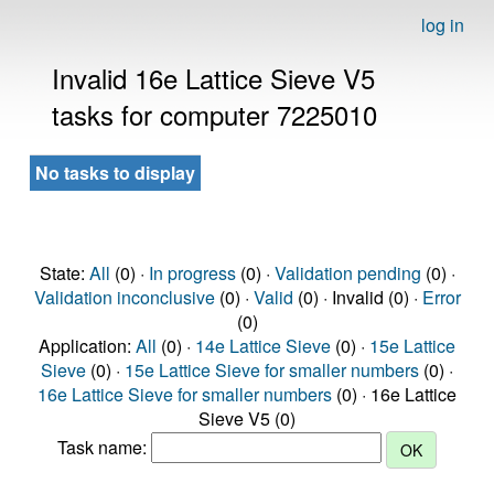
log in
Invalid 16e Lattice Sieve V5
tasks for computer 7225010
No tasks to display
State:
All
(0) ·
In progress
(0) ·
Validation pending
(0) ·
Validation inconclusive
(0) ·
Valid
(0) · Invalid (0) ·
Error
(0)
Application:
All
(0) ·
14e Lattice Sieve
(0) ·
15e Lattice
Sieve
(0) ·
15e Lattice Sieve for smaller numbers
(0) ·
16e Lattice Sieve for smaller numbers
(0) · 16e Lattice
Sieve V5 (0)
Task name: