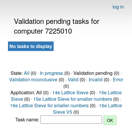
log in
Validation pending tasks for
computer 7225010
No tasks to display
State:
All
(0) ·
In progress
(0) · Validation pending (0) ·
Validation inconclusive
(0) ·
Valid
(0) ·
Invalid
(0) ·
Error
(0)
Application: All (0) ·
14e Lattice Sieve
(0) ·
15e Lattice
Sieve
(0) ·
15e Lattice Sieve for smaller numbers
(0) ·
16e Lattice Sieve for smaller numbers
(0) ·
16e Lattice
Sieve V5
(0)
Task name: