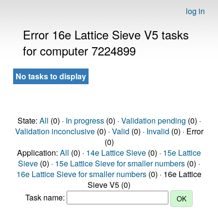
log in
Error 16e Lattice Sieve V5 tasks
for computer 7224899
No tasks to display
State:
All
(0) ·
In progress
(0) ·
Validation pending
(0) ·
Validation inconclusive
(0) ·
Valid
(0) ·
Invalid
(0) · Error
(0)
Application:
All
(0) ·
14e Lattice Sieve
(0) ·
15e Lattice
Sieve
(0) ·
15e Lattice Sieve for smaller numbers
(0) ·
16e Lattice Sieve for smaller numbers
(0) · 16e Lattice
Sieve V5 (0)
Task name: