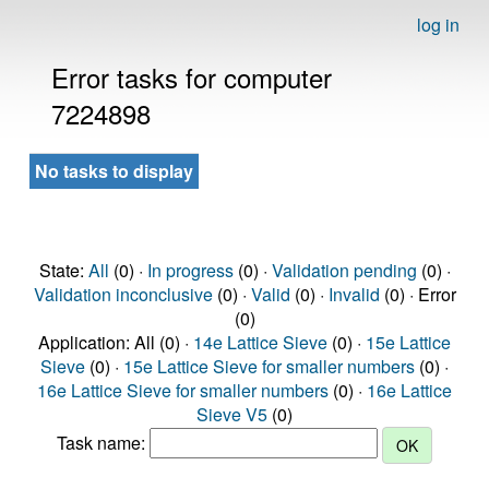
log in
Error tasks for computer
7224898
No tasks to display
State:
All
(0) ·
In progress
(0) ·
Validation pending
(0) ·
Validation inconclusive
(0) ·
Valid
(0) ·
Invalid
(0) · Error
(0)
Application: All (0) ·
14e Lattice Sieve
(0) ·
15e Lattice
Sieve
(0) ·
15e Lattice Sieve for smaller numbers
(0) ·
16e Lattice Sieve for smaller numbers
(0) ·
16e Lattice
Sieve V5
(0)
Task name: