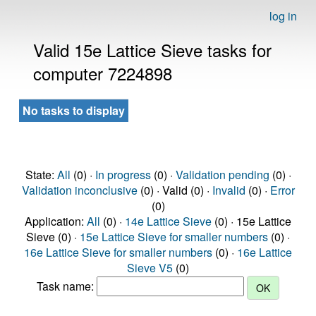
log in
Valid 15e Lattice Sieve tasks for
computer 7224898
No tasks to display
State:
All
(0) ·
In progress
(0) ·
Validation pending
(0) ·
Validation inconclusive
(0) · Valid (0) ·
Invalid
(0) ·
Error
(0)
Application:
All
(0) ·
14e Lattice Sieve
(0) · 15e Lattice
Sieve (0) ·
15e Lattice Sieve for smaller numbers
(0) ·
16e Lattice Sieve for smaller numbers
(0) ·
16e Lattice
Sieve V5
(0)
Task name: