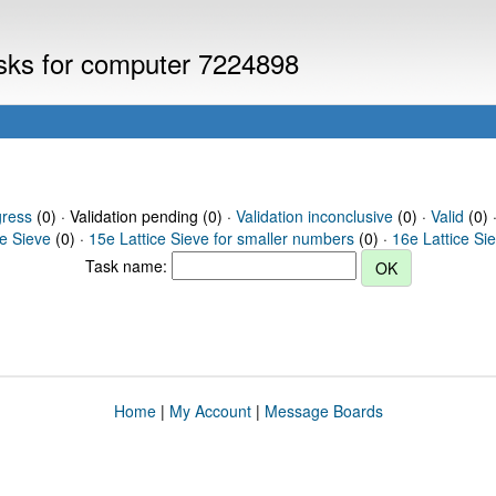
asks for computer 7224898
gress
(0) · Validation pending (0) ·
Validation inconclusive
(0) ·
Valid
(0) 
ce Sieve
(0) ·
15e Lattice Sieve for smaller numbers
(0) ·
16e Lattice Si
Task name:
Home
|
My Account
|
Message Boards