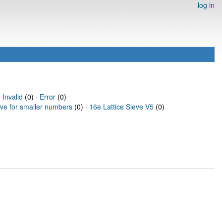
log in
·
Invalid
(0) ·
Error
(0)
eve for smaller numbers
(0) ·
16e Lattice Sieve V5
(0)