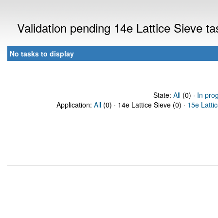
Validation pending 14e Lattice Sieve t
No tasks to display
State:
All
(0) ·
In pro
Application:
All
(0) · 14e Lattice Sieve (0) ·
15e Latti