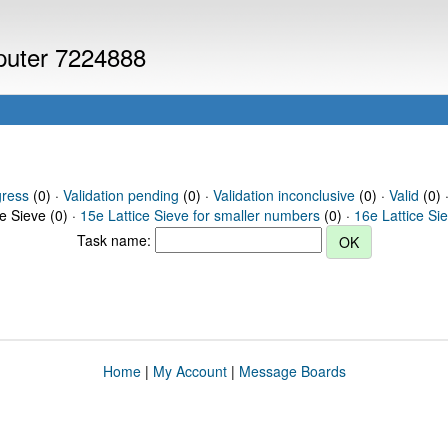
mputer 7224888
gress
(0) ·
Validation pending
(0) ·
Validation inconclusive
(0) ·
Valid
(0) ·
ce Sieve (0) ·
15e Lattice Sieve for smaller numbers
(0) ·
16e Lattice Si
Task name:
Home
|
My Account
|
Message Boards