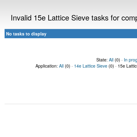
Invalid 15e Lattice Sieve tasks for co
No tasks to display
State:
All
(0) ·
In pro
Application:
All
(0) ·
14e Lattice Sieve
(0) · 15e Latti