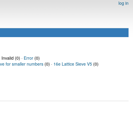
log in
 Invalid (0) ·
Error
(0)
eve for smaller numbers
(0) ·
16e Lattice Sieve V5
(0)