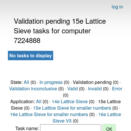
log in
Validation pending 15e Lattice
Sieve tasks for computer
7224888
No tasks to display
State:
All
(0) ·
In progress
(0) · Validation pending (0) ·
Validation inconclusive
(0) ·
Valid
(0) ·
Invalid
(0) ·
Error
(0)
Application:
All
(0) ·
14e Lattice Sieve
(0) · 15e Lattice
Sieve (0) ·
15e Lattice Sieve for smaller numbers
(0) ·
16e Lattice Sieve for smaller numbers
(0) ·
16e Lattice
Sieve V5
(0)
Task name: