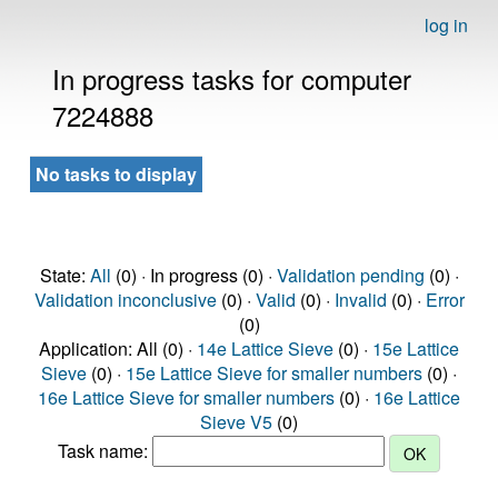
log in
In progress tasks for computer
7224888
No tasks to display
State:
All
(0) · In progress (0) ·
Validation pending
(0) ·
Validation inconclusive
(0) ·
Valid
(0) ·
Invalid
(0) ·
Error
(0)
Application: All (0) ·
14e Lattice Sieve
(0) ·
15e Lattice
Sieve
(0) ·
15e Lattice Sieve for smaller numbers
(0) ·
16e Lattice Sieve for smaller numbers
(0) ·
16e Lattice
Sieve V5
(0)
Task name: