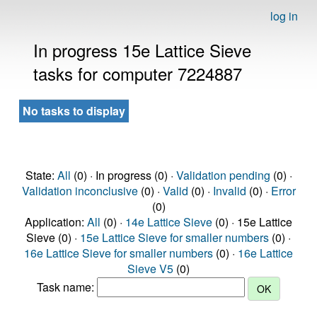
log in
In progress 15e Lattice Sieve
tasks for computer 7224887
No tasks to display
State:
All
(0) · In progress (0) ·
Validation pending
(0) ·
Validation inconclusive
(0) ·
Valid
(0) ·
Invalid
(0) ·
Error
(0)
Application:
All
(0) ·
14e Lattice Sieve
(0) · 15e Lattice
Sieve (0) ·
15e Lattice Sieve for smaller numbers
(0) ·
16e Lattice Sieve for smaller numbers
(0) ·
16e Lattice
Sieve V5
(0)
Task name: