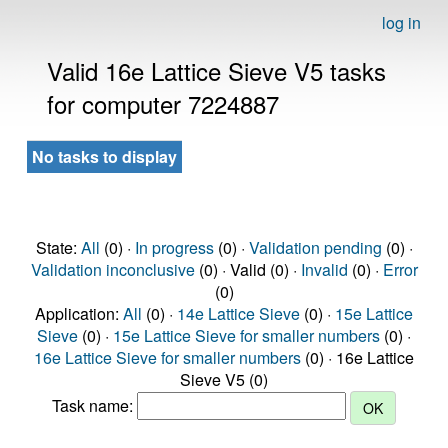
log in
Valid 16e Lattice Sieve V5 tasks
for computer 7224887
No tasks to display
State:
All
(0) ·
In progress
(0) ·
Validation pending
(0) ·
Validation inconclusive
(0) · Valid (0) ·
Invalid
(0) ·
Error
(0)
Application:
All
(0) ·
14e Lattice Sieve
(0) ·
15e Lattice
Sieve
(0) ·
15e Lattice Sieve for smaller numbers
(0) ·
16e Lattice Sieve for smaller numbers
(0) · 16e Lattice
Sieve V5 (0)
Task name: