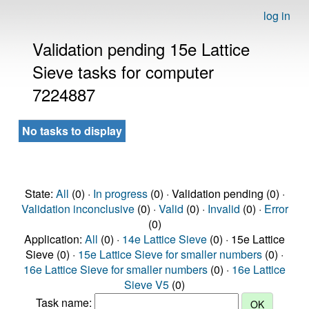
log in
Validation pending 15e Lattice
Sieve tasks for computer
7224887
No tasks to display
State:
All
(0) ·
In progress
(0) · Validation pending (0) ·
Validation inconclusive
(0) ·
Valid
(0) ·
Invalid
(0) ·
Error
(0)
Application:
All
(0) ·
14e Lattice Sieve
(0) · 15e Lattice
Sieve (0) ·
15e Lattice Sieve for smaller numbers
(0) ·
16e Lattice Sieve for smaller numbers
(0) ·
16e Lattice
Sieve V5
(0)
Task name: