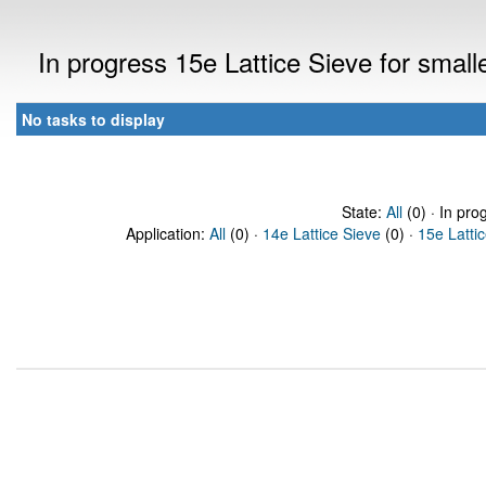
In progress 15e Lattice Sieve for sma
No tasks to display
State:
All
(0) · In pro
Application:
All
(0) ·
14e Lattice Sieve
(0) ·
15e Latti