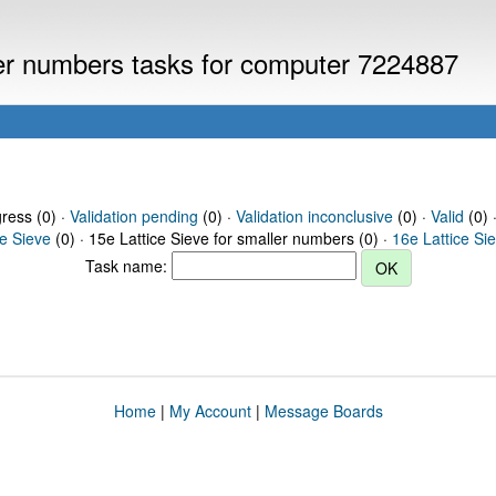
ller numbers tasks for computer 7224887
gress (0) ·
Validation pending
(0) ·
Validation inconclusive
(0) ·
Valid
(0) 
ce Sieve
(0) · 15e Lattice Sieve for smaller numbers (0) ·
16e Lattice Si
Task name:
Home
|
My Account
|
Message Boards