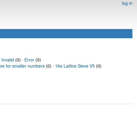
log in
·
Invalid
(0) ·
Error
(0)
eve for smaller numbers
(0) ·
16e Lattice Sieve V5
(0)