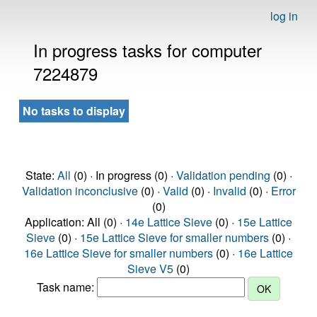
log in
In progress tasks for computer
7224879
No tasks to display
State:
All
(0) · In progress (0) ·
Validation pending
(0) ·
Validation inconclusive
(0) ·
Valid
(0) ·
Invalid
(0) ·
Error
(0)
Application: All (0) ·
14e Lattice Sieve
(0) ·
15e Lattice
Sieve
(0) ·
15e Lattice Sieve for smaller numbers
(0) ·
16e Lattice Sieve for smaller numbers
(0) ·
16e Lattice
Sieve V5
(0)
Task name: