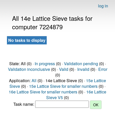
log in
All 14e Lattice Sieve tasks for
computer 7224879
No tasks to display
State: All (0) ·
In progress
(0) ·
Validation pending
(0) ·
Validation inconclusive
(0) ·
Valid
(0) ·
Invalid
(0) ·
Error
(0)
Application:
All
(0) · 14e Lattice Sieve (0) ·
15e Lattice
Sieve
(0) ·
15e Lattice Sieve for smaller numbers
(0) ·
16e Lattice Sieve for smaller numbers
(0) ·
16e Lattice
Sieve V5
(0)
Task name: