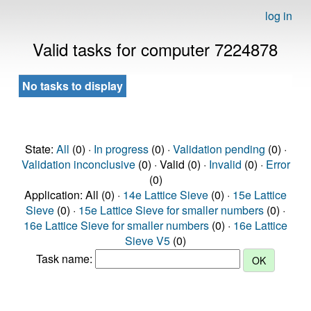
log in
Valid tasks for computer 7224878
No tasks to display
State:
All
(0) ·
In progress
(0) ·
Validation pending
(0) ·
Validation inconclusive
(0) · Valid (0) ·
Invalid
(0) ·
Error
(0)
Application: All (0) ·
14e Lattice Sieve
(0) ·
15e Lattice
Sieve
(0) ·
15e Lattice Sieve for smaller numbers
(0) ·
16e Lattice Sieve for smaller numbers
(0) ·
16e Lattice
Sieve V5
(0)
Task name: