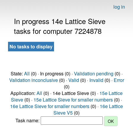
log in
In progress 14e Lattice Sieve
tasks for computer 7224878
No tasks to display
State:
All
(0) · In progress (0) ·
Validation pending
(0) ·
Validation inconclusive
(0) ·
Valid
(0) ·
Invalid
(0) ·
Error
(0)
Application:
All
(0) · 14e Lattice Sieve (0) ·
15e Lattice
Sieve
(0) ·
15e Lattice Sieve for smaller numbers
(0) ·
16e Lattice Sieve for smaller numbers
(0) ·
16e Lattice
Sieve V5
(0)
Task name: