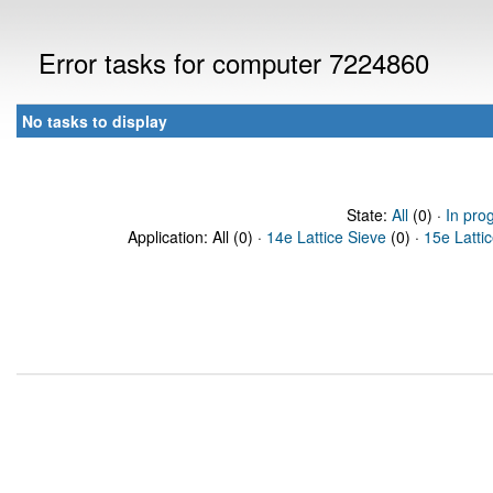
Error tasks for computer 7224860
No tasks to display
State:
All
(0) ·
In pro
Application: All (0) ·
14e Lattice Sieve
(0) ·
15e Latti