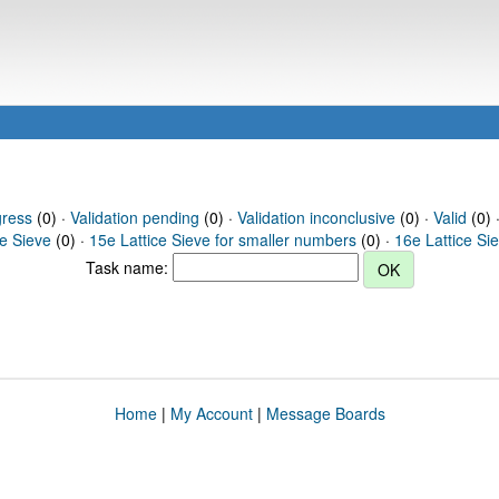
gress
(0) ·
Validation pending
(0) ·
Validation inconclusive
(0) ·
Valid
(0) 
ce Sieve
(0) ·
15e Lattice Sieve for smaller numbers
(0) ·
16e Lattice Si
Task name:
Home
|
My Account
|
Message Boards