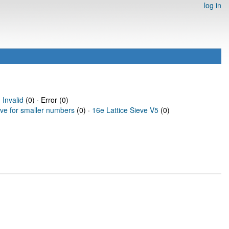
log in
·
Invalid
(0) · Error (0)
eve for smaller numbers
(0) ·
16e Lattice Sieve V5
(0)