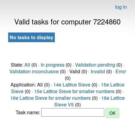
log in
Valid tasks for computer 7224860
No tasks to display
State:
All
(0) ·
In progress
(0) ·
Validation pending
(0) ·
Validation inconclusive
(0) · Valid (0) ·
Invalid
(0) ·
Error
(0)
Application: All (0) ·
14e Lattice Sieve
(0) ·
15e Lattice
Sieve
(0) ·
15e Lattice Sieve for smaller numbers
(0) ·
16e Lattice Sieve for smaller numbers
(0) ·
16e Lattice
Sieve V5
(0)
Task name: