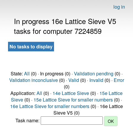
log in
In progress 16e Lattice Sieve V5
tasks for computer 7224859
No tasks to display
State:
All
(0) · In progress (0) ·
Validation pending
(0) ·
Validation inconclusive
(0) ·
Valid
(0) ·
Invalid
(0) ·
Error
(0)
Application:
All
(0) ·
14e Lattice Sieve
(0) ·
15e Lattice
Sieve
(0) ·
15e Lattice Sieve for smaller numbers
(0) ·
16e Lattice Sieve for smaller numbers
(0) · 16e Lattice
Sieve V5 (0)
Task name: