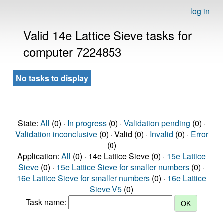
log in
Valid 14e Lattice Sieve tasks for
computer 7224853
No tasks to display
State:
All
(0) ·
In progress
(0) ·
Validation pending
(0) ·
Validation inconclusive
(0) · Valid (0) ·
Invalid
(0) ·
Error
(0)
Application:
All
(0) · 14e Lattice Sieve (0) ·
15e Lattice
Sieve
(0) ·
15e Lattice Sieve for smaller numbers
(0) ·
16e Lattice Sieve for smaller numbers
(0) ·
16e Lattice
Sieve V5
(0)
Task name: