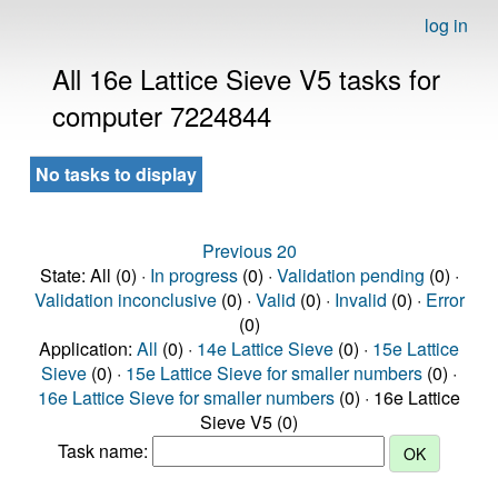
log in
All 16e Lattice Sieve V5 tasks for
computer 7224844
No tasks to display
Previous 20
State: All (0) ·
In progress
(0) ·
Validation pending
(0) ·
Validation inconclusive
(0) ·
Valid
(0) ·
Invalid
(0) ·
Error
(0)
Application:
All
(0) ·
14e Lattice Sieve
(0) ·
15e Lattice
Sieve
(0) ·
15e Lattice Sieve for smaller numbers
(0) ·
16e Lattice Sieve for smaller numbers
(0) · 16e Lattice
Sieve V5 (0)
Task name: