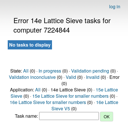
log in
Error 14e Lattice Sieve tasks for
computer 7224844
No tasks to display
State:
All
(0) ·
In progress
(0) ·
Validation pending
(0) ·
Validation inconclusive
(0) ·
Valid
(0) ·
Invalid
(0) · Error
(0)
Application:
All
(0) · 14e Lattice Sieve (0) ·
15e Lattice
Sieve
(0) ·
15e Lattice Sieve for smaller numbers
(0) ·
16e Lattice Sieve for smaller numbers
(0) ·
16e Lattice
Sieve V5
(0)
Task name: