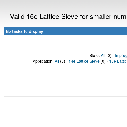
Valid 16e Lattice Sieve for smaller nu
No tasks to display
State:
All
(0) ·
In pro
Application:
All
(0) ·
14e Lattice Sieve
(0) ·
15e Latti