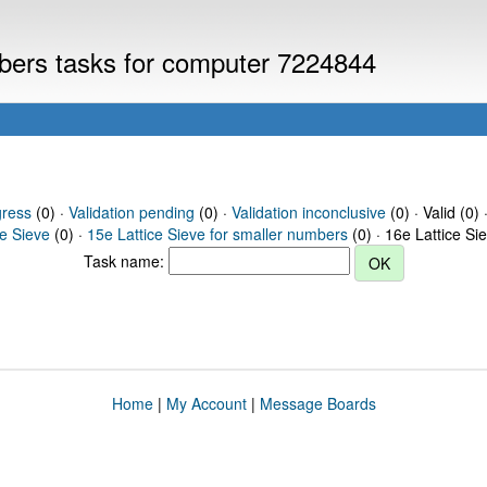
mbers tasks for computer 7224844
gress
(0) ·
Validation pending
(0) ·
Validation inconclusive
(0) · Valid (0) 
ce Sieve
(0) ·
15e Lattice Sieve for smaller numbers
(0) · 16e Lattice Si
Task name:
Home
|
My Account
|
Message Boards