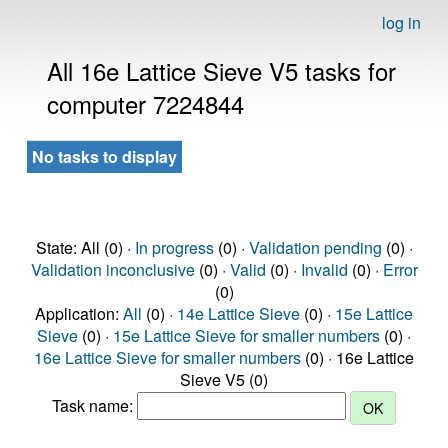
log in
All 16e Lattice Sieve V5 tasks for
computer 7224844
No tasks to display
State: All (0) ·
In progress
(0) ·
Validation pending
(0) ·
Validation inconclusive
(0) ·
Valid
(0) ·
Invalid
(0) ·
Error
(0)
Application:
All
(0) ·
14e Lattice Sieve
(0) ·
15e Lattice
Sieve
(0) ·
15e Lattice Sieve for smaller numbers
(0) ·
16e Lattice Sieve for smaller numbers
(0) · 16e Lattice
Sieve V5 (0)
Task name: