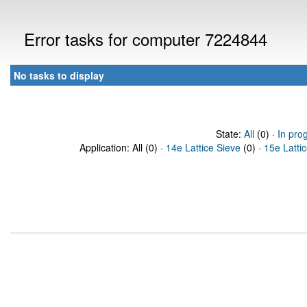
Error tasks for computer 7224844
No tasks to display
State:
All
(0) ·
In pro
Application: All (0) ·
14e Lattice Sieve
(0) ·
15e Latti