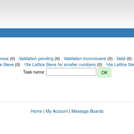
gress
(0) ·
Validation pending
(0) ·
Validation inconclusive
(0) ·
Valid
(0) 
ce Sieve
(0) ·
15e Lattice Sieve for smaller numbers
(0) ·
16e Lattice Si
Task name:
Home
|
My Account
|
Message Boards