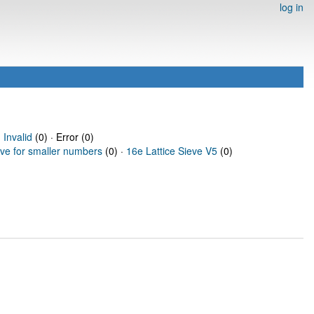
log in
·
Invalid
(0) · Error (0)
eve for smaller numbers
(0) ·
16e Lattice Sieve V5
(0)