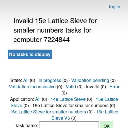
log in
Invalid 15e Lattice Sieve for
smaller numbers tasks for
computer 7224844
No tasks to display
State:
All
(0) ·
In progress
(0) ·
Validation pending
(0) ·
Validation inconclusive
(0) ·
Valid
(0) · Invalid (0) ·
Error
(0)
Application:
All
(0) ·
14e Lattice Sieve
(0) ·
15e Lattice
Sieve
(0) · 15e Lattice Sieve for smaller numbers (0) ·
16e Lattice Sieve for smaller numbers
(0) ·
16e Lattice
Sieve V5
(0)
Task name: