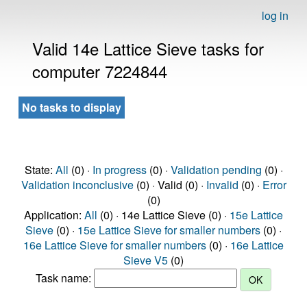
log in
Valid 14e Lattice Sieve tasks for
computer 7224844
No tasks to display
State:
All
(0) ·
In progress
(0) ·
Validation pending
(0) ·
Validation inconclusive
(0) · Valid (0) ·
Invalid
(0) ·
Error
(0)
Application:
All
(0) · 14e Lattice Sieve (0) ·
15e Lattice
Sieve
(0) ·
15e Lattice Sieve for smaller numbers
(0) ·
16e Lattice Sieve for smaller numbers
(0) ·
16e Lattice
Sieve V5
(0)
Task name: