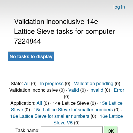
log in
Validation inconclusive 14e
Lattice Sieve tasks for computer
7224844
No tasks to display
State:
All
(0) ·
In progress
(0) ·
Validation pending
(0) ·
Validation inconclusive (0) ·
Valid
(0) ·
Invalid
(0) ·
Error
(0)
Application:
All
(0) · 14e Lattice Sieve (0) ·
15e Lattice
Sieve
(0) ·
15e Lattice Sieve for smaller numbers
(0) ·
16e Lattice Sieve for smaller numbers
(0) ·
16e Lattice
Sieve V5
(0)
Task name: