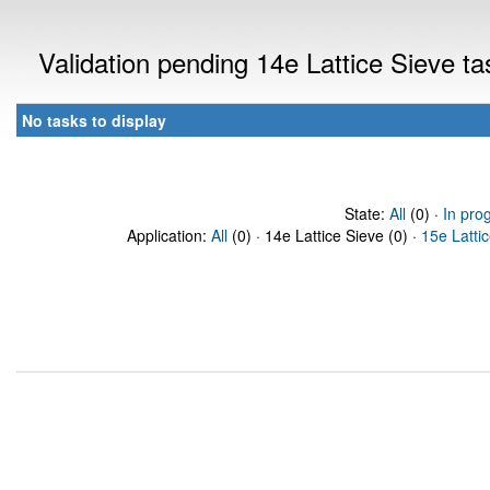
Validation pending 14e Lattice Sieve t
No tasks to display
State:
All
(0) ·
In pro
Application:
All
(0) · 14e Lattice Sieve (0) ·
15e Latti