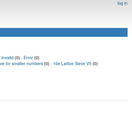
log in
·
Invalid
(0) ·
Error
(0)
eve for smaller numbers
(0) ·
16e Lattice Sieve V5
(0)