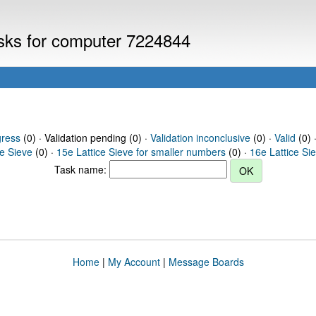
asks for computer 7224844
gress
(0) · Validation pending (0) ·
Validation inconclusive
(0) ·
Valid
(0) 
ce Sieve
(0) ·
15e Lattice Sieve for smaller numbers
(0) ·
16e Lattice Si
Task name:
Home
|
My Account
|
Message Boards