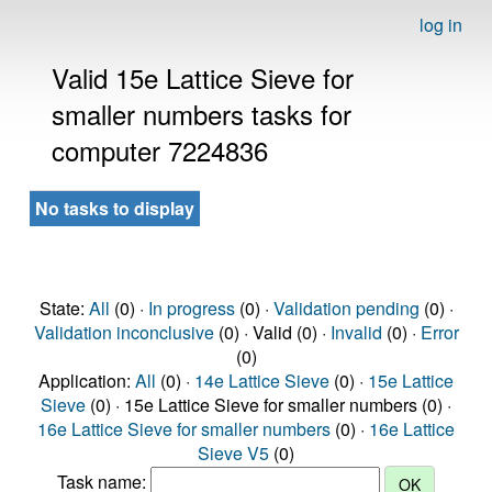
log in
Valid 15e Lattice Sieve for
smaller numbers tasks for
computer 7224836
No tasks to display
State:
All
(0) ·
In progress
(0) ·
Validation pending
(0) ·
Validation inconclusive
(0) · Valid (0) ·
Invalid
(0) ·
Error
(0)
Application:
All
(0) ·
14e Lattice Sieve
(0) ·
15e Lattice
Sieve
(0) · 15e Lattice Sieve for smaller numbers (0) ·
16e Lattice Sieve for smaller numbers
(0) ·
16e Lattice
Sieve V5
(0)
Task name: