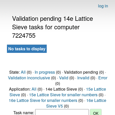
log in
Validation pending 14e Lattice
Sieve tasks for computer
7224755
No tasks to display
State:
All
(0) ·
In progress
(0) · Validation pending (0) ·
Validation inconclusive
(0) ·
Valid
(0) ·
Invalid
(0) ·
Error
(0)
Application:
All
(0) · 14e Lattice Sieve (0) ·
15e Lattice
Sieve
(0) ·
15e Lattice Sieve for smaller numbers
(0) ·
16e Lattice Sieve for smaller numbers
(0) ·
16e Lattice
Sieve V5
(0)
Task name: