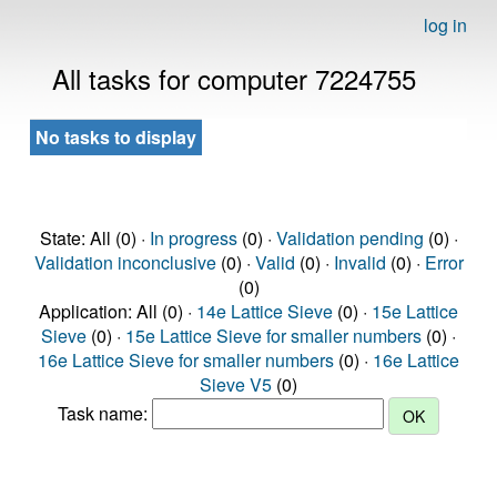
log in
All tasks for computer 7224755
No tasks to display
State: All (0) ·
In progress
(0) ·
Validation pending
(0) ·
Validation inconclusive
(0) ·
Valid
(0) ·
Invalid
(0) ·
Error
(0)
Application: All (0) ·
14e Lattice Sieve
(0) ·
15e Lattice
Sieve
(0) ·
15e Lattice Sieve for smaller numbers
(0) ·
16e Lattice Sieve for smaller numbers
(0) ·
16e Lattice
Sieve V5
(0)
Task name: