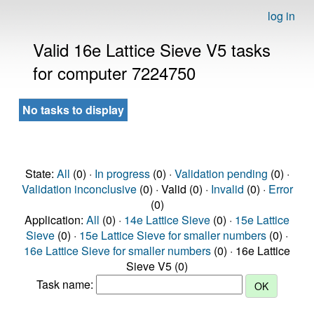
log in
Valid 16e Lattice Sieve V5 tasks
for computer 7224750
No tasks to display
State:
All
(0) ·
In progress
(0) ·
Validation pending
(0) ·
Validation inconclusive
(0) · Valid (0) ·
Invalid
(0) ·
Error
(0)
Application:
All
(0) ·
14e Lattice Sieve
(0) ·
15e Lattice
Sieve
(0) ·
15e Lattice Sieve for smaller numbers
(0) ·
16e Lattice Sieve for smaller numbers
(0) · 16e Lattice
Sieve V5 (0)
Task name: