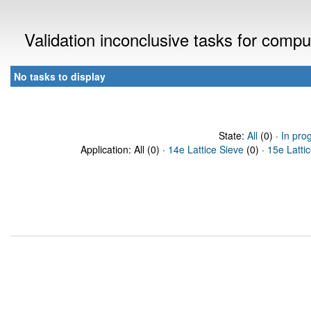
Validation inconclusive tasks for comp
No tasks to display
State:
All
(0) ·
In pro
Application: All (0) ·
14e Lattice Sieve
(0) ·
15e Latti