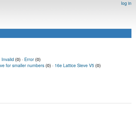
log in
·
Invalid
(0) ·
Error
(0)
eve for smaller numbers
(0) ·
16e Lattice Sieve V5
(0)