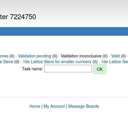
uter 7224750
gress
(0) ·
Validation pending
(0) · Validation inconclusive (0) ·
Valid
(0) 
ce Sieve
(0) ·
15e Lattice Sieve for smaller numbers
(0) ·
16e Lattice Si
Task name:
Home
|
My Account
|
Message Boards