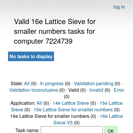
log in
Valid 16e Lattice Sieve for
smaller numbers tasks for
computer 7224739
No tasks to display
State:
All
(0) ·
In progress
(0) ·
Validation pending
(0) ·
Validation inconclusive
(0) · Valid (0) ·
Invalid
(0) ·
Error
(0)
Application:
All
(0) ·
14e Lattice Sieve
(0) ·
15e Lattice
Sieve
(0) ·
15e Lattice Sieve for smaller numbers
(0) ·
16e Lattice Sieve for smaller numbers (0) ·
16e Lattice
Sieve V5
(0)
Task name: