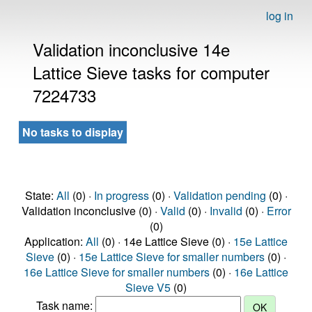
log in
Validation inconclusive 14e
Lattice Sieve tasks for computer
7224733
No tasks to display
State:
All
(0) ·
In progress
(0) ·
Validation pending
(0) ·
Validation inconclusive (0) ·
Valid
(0) ·
Invalid
(0) ·
Error
(0)
Application:
All
(0) · 14e Lattice Sieve (0) ·
15e Lattice
Sieve
(0) ·
15e Lattice Sieve for smaller numbers
(0) ·
16e Lattice Sieve for smaller numbers
(0) ·
16e Lattice
Sieve V5
(0)
Task name: