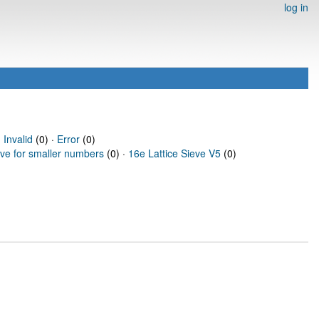
log in
·
Invalid
(0) ·
Error
(0)
eve for smaller numbers
(0) ·
16e Lattice Sieve V5
(0)