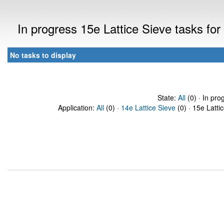
In progress 15e Lattice Sieve tasks f
No tasks to display
State:
All
(0) · In pro
Application:
All
(0) ·
14e Lattice Sieve
(0) · 15e Latti