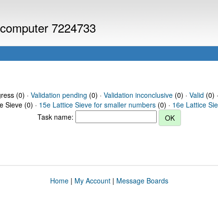
or computer 7224733
gress (0) ·
Validation pending
(0) ·
Validation inconclusive
(0) ·
Valid
(0) 
ce Sieve (0) ·
15e Lattice Sieve for smaller numbers
(0) ·
16e Lattice Si
Task name:
Home
|
My Account
|
Message Boards