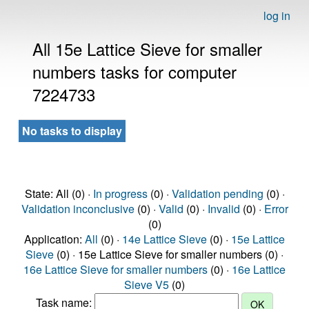
log in
All 15e Lattice Sieve for smaller
numbers tasks for computer
7224733
No tasks to display
State: All (0) ·
In progress
(0) ·
Validation pending
(0) ·
Validation inconclusive
(0) ·
Valid
(0) ·
Invalid
(0) ·
Error
(0)
Application:
All
(0) ·
14e Lattice Sieve
(0) ·
15e Lattice
Sieve
(0) · 15e Lattice Sieve for smaller numbers (0) ·
16e Lattice Sieve for smaller numbers
(0) ·
16e Lattice
Sieve V5
(0)
Task name: