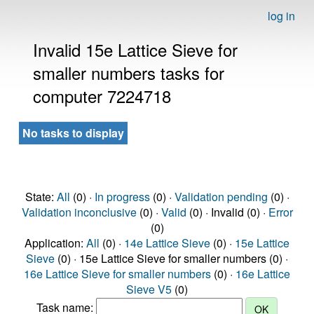
log in
Invalid 15e Lattice Sieve for
smaller numbers tasks for
computer 7224718
No tasks to display
State:
All
(0) ·
In progress
(0) ·
Validation pending
(0) ·
Validation inconclusive
(0) ·
Valid
(0) · Invalid (0) ·
Error
(0)
Application:
All
(0) ·
14e Lattice Sieve
(0) ·
15e Lattice
Sieve
(0) · 15e Lattice Sieve for smaller numbers (0) ·
16e Lattice Sieve for smaller numbers
(0) ·
16e Lattice
Sieve V5
(0)
Task name: