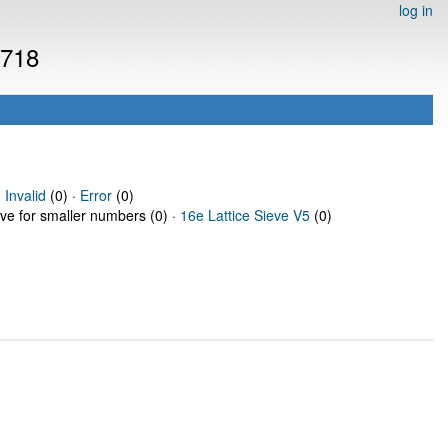
log in
4718
·
Invalid
(0) ·
Error
(0)
eve for smaller numbers (0) ·
16e Lattice Sieve V5
(0)