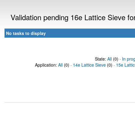
Validation pending 16e Lattice Sieve f
No tasks to display
State:
All
(0) ·
In pro
Application:
All
(0) ·
14e Lattice Sieve
(0) ·
15e Latti