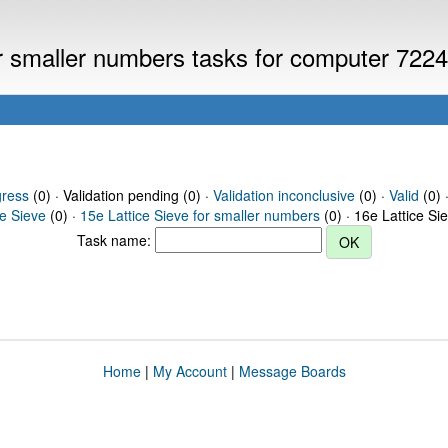
or smaller numbers tasks for computer 722
gress
(0) · Validation pending (0) ·
Validation inconclusive
(0) ·
Valid
(0) 
ce Sieve
(0) ·
15e Lattice Sieve for smaller numbers
(0) · 16e Lattice Si
Task name:
Home
|
My Account
|
Message Boards