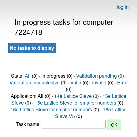
log in
In progress tasks for computer
7224718
No tasks to display
State:
All
(0) · In progress (0) ·
Validation pending
(0) ·
Validation inconclusive
(0) ·
Valid
(0) ·
Invalid
(0) ·
Error
(0)
Application: All (0) ·
14e Lattice Sieve
(0) ·
15e Lattice
Sieve
(0) ·
15e Lattice Sieve for smaller numbers
(0) ·
16e Lattice Sieve for smaller numbers
(0) ·
16e Lattice
Sieve V5
(0)
Task name: