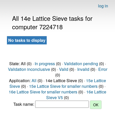
log in
All 14e Lattice Sieve tasks for
computer 7224718
No tasks to display
State: All (0) ·
In progress
(0) ·
Validation pending
(0) ·
Validation inconclusive
(0) ·
Valid
(0) ·
Invalid
(0) ·
Error
(0)
Application:
All
(0) · 14e Lattice Sieve (0) ·
15e Lattice
Sieve
(0) ·
15e Lattice Sieve for smaller numbers
(0) ·
16e Lattice Sieve for smaller numbers
(0) ·
16e Lattice
Sieve V5
(0)
Task name: